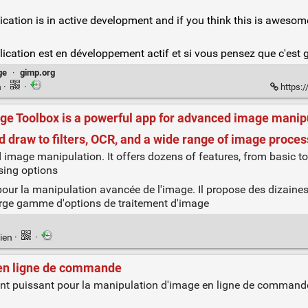
ation is in active development and if you think this is awesome,
ication est en développement actif et si vous pensez que c'est gé
ge
·
gimp.org
n
·
·
https:
ge Toolbox is a powerful app for advanced image manipul
nd draw to filters, OCR, and a wide range of image proce
image manipulation. It offers dozens of features, from basic to
sing options
ur la manipulation avancée de l'image. Il propose des dizaines 
e large gamme d'options de traitement d'image
ien
·
·
en ligne de commande
nt puissant pour la manipulation d'image en ligne de commande.