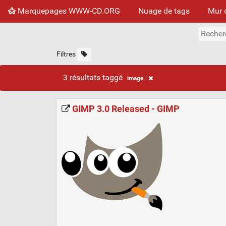
Marquepages WWW-CD.ORG
Nuage de tags
Mur 
Filtres
3 résultats taggé
image
GIMP 3.0 Released - GIMP