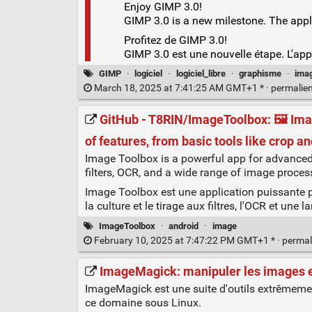
Enjoy GIMP 3.0!
GIMP 3.0 is a new milestone. The applic
Profitez de GIMP 3.0!
GIMP 3.0 est une nouvelle étape. L'appl
GIMP
·
logiciel
·
logiciel_libre
·
graphisme
·
ima
March 18, 2025 at 7:41:25 AM GMT+1 * ·
permalie
GitHub - T8RIN/ImageToolbox: 🖼️ Ima
of features, from basic tools like crop a
Image Toolbox is a powerful app for advanced 
filters, OCR, and a wide range of image proces
Image Toolbox est une application puissante po
la culture et le tirage aux filtres, l'OCR et un
ImageToolbox
·
android
·
image
February 10, 2025 at 7:47:22 PM GMT+1 * ·
permal
ImageMagick: manipuler les images 
ImageMagick est une suite d'outils extrêmeme
ce domaine sous Linux.