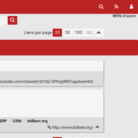
8976
shaares
Liens par page
20
50
100
.youtube.com/channel/UCYAZ-SPhzg9R87uppAvem0Q
ERP
·
CRM
·
dolibarr.org
http://www.dolibarr.org/