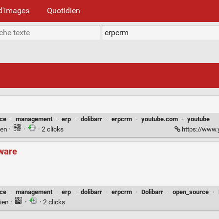
d'images
Quotidien
ce
·
management
·
erp
·
dolibarr
·
erpcrm
·
youtube.com
·
youtube
ien
·
·
· 2 clicks
https://www
ware
ce
·
management
·
erp
·
dolibarr
·
erpcrm
·
Dolibarr
·
open_source
·
ien
·
·
· 2 clicks