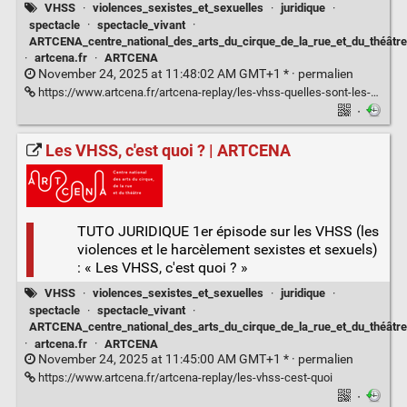
VHSS
·
violences_sexistes_et_sexuelles
·
juridique
·
spectacle
·
spectacle_vivant
·
ARTCENA_centre_national_des_arts_du_cirque_de_la_rue_et_du_théâtre
·
artcena.fr
·
ARTCENA
November 24, 2025 at 11:48:02 AM GMT+1 * ·
permalien
https://www.artcena.fr/artcena-replay/les-vhss-quelles-sont-les-obligations-de-lemployeur
·
Les VHSS, c'est quoi ? | ARTCENA
TUTO JURIDIQUE 1er épisode sur les VHSS (les
violences et le harcèlement sexistes et sexuels)
: « Les VHSS, c'est quoi ? »
VHSS
·
violences_sexistes_et_sexuelles
·
juridique
·
spectacle
·
spectacle_vivant
·
ARTCENA_centre_national_des_arts_du_cirque_de_la_rue_et_du_théâtre
·
artcena.fr
·
ARTCENA
November 24, 2025 at 11:45:00 AM GMT+1 * ·
permalien
https://www.artcena.fr/artcena-replay/les-vhss-cest-quoi
·