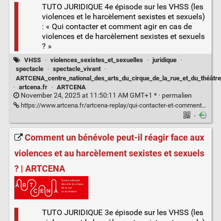
TUTO JURIDIQUE 4e épisode sur les VHSS (les
violences et le harcèlement sexistes et sexuels)
: « Qui contacter et comment agir en cas de
violences et de harcèlement sexistes et sexuels
? »
VHSS
·
violences_sexistes_et_sexuelles
·
juridique
·
spectacle
·
spectacle_vivant
·
ARTCENA_centre_national_des_arts_du_cirque_de_la_rue_et_du_théâtre
·
artcena.fr
·
ARTCENA
November 24, 2025 at 11:50:11 AM GMT+1 * ·
permalien
https://www.artcena.fr/artcena-replay/qui-contacter-et-comment-agir-en-cas-de-violences-et-de-harcelement-sexistes-et-sexuels
·
Comment un bénévole peut-il réagir face aux
violences et au harcèlement sexistes et sexuels
? | ARTCENA
TUTO JURIDIQUE 3e épisode sur les VHSS (les