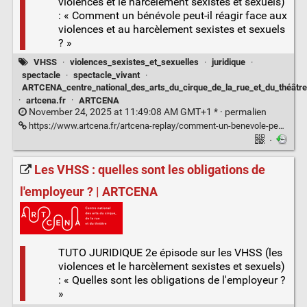
violences et le harcèlement sexistes et sexuels)
: « Comment un bénévole peut-il réagir face aux
violences et au harcèlement sexistes et sexuels
? »
VHSS
·
violences_sexistes_et_sexuelles
·
juridique
·
spectacle
·
spectacle_vivant
·
ARTCENA_centre_national_des_arts_du_cirque_de_la_rue_et_du_théâtre
·
artcena.fr
·
ARTCENA
November 24, 2025 at 11:49:08 AM GMT+1 * ·
permalien
https://www.artcena.fr/artcena-replay/comment-un-benevole-peut-il-reagir-face-aux-violences-et-au-harcelement-sexistes-et-sexuels
·
Les VHSS : quelles sont les obligations de
l'employeur ? | ARTCENA
TUTO JURIDIQUE 2e épisode sur les VHSS (les
violences et le harcèlement sexistes et sexuels)
: « Quelles sont les obligations de l'employeur ?
»