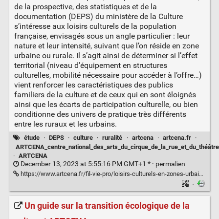
de la prospective, des statistiques et de la
documentation (DEPS) du ministère de la Culture
s’intéresse aux loisirs culturels de la population
française, envisagés sous un angle particulier : leur
nature et leur intensité, suivant que l’on réside en zone
urbaine ou rurale. Il s’agit ainsi de déterminer si l’effet
territorial (niveau d’équipement en structures
culturelles, mobilité nécessaire pour accéder à l’offre…)
vient renforcer les caractéristiques des publics
familiers de la culture et de ceux qui en sont éloignés
ainsi que les écarts de participation culturelle, ou bien
conditionne des univers de pratique très différents
entre les ruraux et les urbains.
étude
·
DEPS
·
culture
·
ruralité
·
artcena
·
artcena.fr
·
ARTCENA_centre_national_des_arts_du_cirque_de_la_rue_et_du_théâtre
·
ARTCENA
December 13, 2023 at 5:55:16 PM GMT+1 * ·
permalien
https://www.artcena.fr/fil-vie-pro/loisirs-culturels-en-zones-urbaines-et-rurales-une-etude-du-deps
·
Un guide sur la transition écologique de la