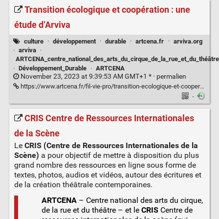
Transition écologique et coopération : une
étude d’Arviva
culture
·
développement
·
durable
·
artcena.fr
·
arviva.org
·
arviva
·
ARTCENA_centre_national_des_arts_du_cirque_de_la_rue_et_du_théâtre
·
Développement_Durable
·
ARTCENA
November 23, 2023 at 9:39:53 AM GMT+1 * ·
permalien
https://www.artcena.fr/fil-vie-pro/transition-ecologique-et-cooperation-une-etude-darviva
·
CRIS Centre de Ressources Internationales
de la Scène
Le
CRIS (Centre de Ressources Internationales de la
Scène)
a pour objectif de mettre à disposition du plus
grand nombre des ressources en ligne sous forme de
textes, photos, audios et vidéos, autour des écritures et
de la création théâtrale contemporaines.
ARTCENA
– Centre national des arts du cirque,
de la rue et du théâtre – et le
CRIS
Centre de