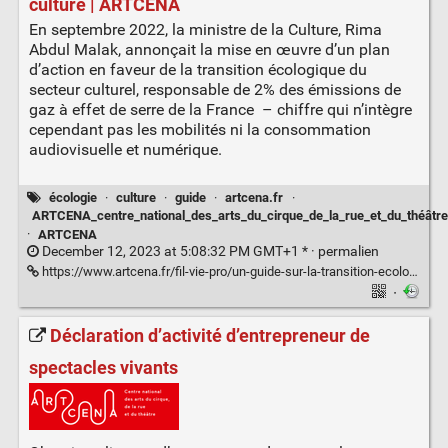
culture | ARTCENA
En septembre 2022, la ministre de la Culture, Rima
Abdul Malak, annonçait la mise en œuvre d’un plan
d’action en faveur de la transition écologique du
secteur culturel, responsable de 2% des émissions de
gaz à effet de serre de la France – chiffre qui n’intègre
cependant pas les mobilités ni la consommation
audiovisuelle et numérique.
écologie
·
culture
·
guide
·
artcena.fr
·
ARTCENA_centre_national_des_arts_du_cirque_de_la_rue_et_du_théâtre
·
ARTCENA
December 12, 2023 at 5:08:32 PM GMT+1 * ·
permalien
https://www.artcena.fr/fil-vie-pro/un-guide-sur-la-transition-ecologique-de-la-culture
·
Déclaration d’activité d’entrepreneur de
spectacles vivants