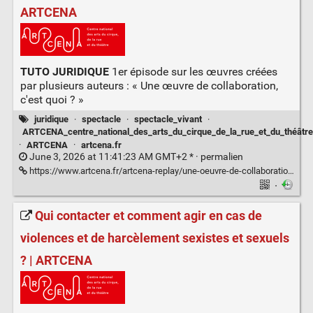
ARTCENA
TUTO JURIDIQUE
1er épisode sur les œuvres créées
par plusieurs auteurs : « Une œuvre de collaboration,
c'est quoi ? »
juridique
·
spectacle
·
spectacle_vivant
·
ARTCENA_centre_national_des_arts_du_cirque_de_la_rue_et_du_théâtre
·
ARTCENA
·
artcena.fr
June 3, 2026 at 11:41:23 AM GMT+2 * ·
permalien
https://www.artcena.fr/artcena-replay/une-oeuvre-de-collaboration-cest-quoi
·
Qui contacter et comment agir en cas de
violences et de harcèlement sexistes et sexuels
? | ARTCENA