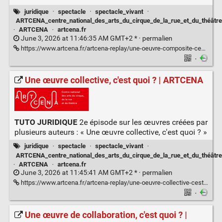
juridique
·
spectacle
·
spectacle_vivant
·
ARTCENA_centre_national_des_arts_du_cirque_de_la_rue_et_du_théâtre
·
ARTCENA
·
artcena.fr
June 3, 2026 at 11:46:35 AM GMT+2 * ·
permalien
https://www.artcena.fr/artcena-replay/une-oeuvre-composite-cest-quoi
·
Une œuvre collective, c'est quoi ? | ARTCENA
TUTO JURIDIQUE
2e épisode sur les œuvres créées par
plusieurs auteurs : « Une œuvre collective, c'est quoi ? »
juridique
·
spectacle
·
spectacle_vivant
·
ARTCENA_centre_national_des_arts_du_cirque_de_la_rue_et_du_théâtre
·
ARTCENA
·
artcena.fr
June 3, 2026 at 11:45:41 AM GMT+2 * ·
permalien
https://www.artcena.fr/artcena-replay/une-oeuvre-collective-cest-quoi
·
Une œuvre de collaboration, c'est quoi ? |