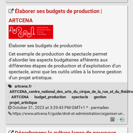
Élaborer ses budgets de production |
ARTCENA
Élaborer ses budgets de production
Cet exemple de production de spectacle permet
d'aborder les aspects budgétaires afférents aux
différentes étapes de production et d'exploitation d'un
spectacle, ainsi que les outils utiles à la bonne gestion
d'un projet artistique.
artcena.fr
·
ARTCENA_centre_national_des_arts_du_cirque_de_la_rue_et_du_théâtre
·
ARTCENA
·
budget_production
·
spectacle
·
gestion
·
projet_artistique
October 31, 2023 at 3:29:43 PM GMT+1 * ·
permalien
https://www.artcena.fr/guide/droit-et-administration/organiser-un-spectacle/elaborer-ses-budgets-de-production
·
Décarbonons la culture lance de nouveaux