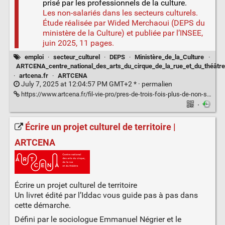
prisé par les professionnels de la culture.
Les non-salariés dans les secteurs culturels.
Étude réalisée par Wided Merchaoui (DEPS du
ministère de la Culture) et publiée par l’INSEE,
juin 2025, 11 pages.
emploi
·
secteur_culturel
·
DEPS
·
Ministère_de_la_Culture
·
ARTCENA_centre_national_des_arts_du_cirque_de_la_rue_et_du_théâtre
·
artcena.fr
·
ARTCENA
July 7, 2025 at 12:04:57 PM GMT+2 * ·
permalien
https://www.artcena.fr/fil-vie-pro/pres-de-trois-fois-plus-de-non-salaries-dans-les-secteurs-culturels-en-lespace-de-15
·
Écrire un projet culturel de territoire |
ARTCENA
Écrire un projet culturel de territoire
Un livret édité par l’Iddac vous guide pas à pas dans
cette démarche.
Défini par le sociologue Emmanuel Négrier et le