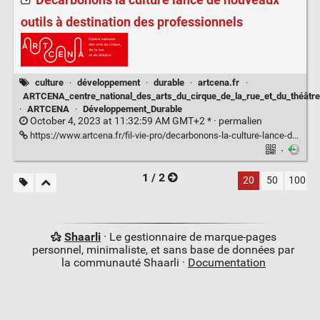
outils à destination des professionnels
culture
·
développement
·
durable
·
artcena.fr
·
ARTCENA_centre_national_des_arts_du_cirque_de_la_rue_et_du_théâtre
·
ARTCENA
·
Développement_Durable
October 4, 2023 at 11:32:59 AM GMT+2 * ·
permalien
https://www.artcena.fr/fil-vie-pro/decarbonons-la-culture-lance-de-nouveaux-outils-destination-des-professionnels
·
1 / 2
20
50
100
Shaarli
· Le gestionnaire de marque-pages
personnel, minimaliste, et sans base de données par
la communauté Shaarli ·
Documentation