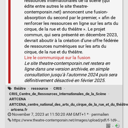
ressources internationales de la scène (qui
édite entre autres le site theatre-
contemporain.net) annoncent une fusion-
absorption du second par le premier, « afin de
renforcer les ressources en ligne sur les arts du
cirque, de la rue et du théâtre ». Le projet
commun, qui sera présenté en décembre 2023,
devrait aboutir à la création d’une offre fédérée
de ressources numériques sur les arts du
cirque, de la rue et du théâtre.
Lire le communiqué sur la fusion
Le site theatre-contemporain.net restera en
ligne dans une version archivée, en simple
consultation jusqu'à l'automne 2024 puis sera
définitivement désactivé en février 2025.
théâtre
·
ressource
·
CRIS
·
CRIS_Centre_de_Ressources_Internationales_de_la_Scène
·
ARTCENA
·
ARTCENA_centre_national_des_arts_du_cirque_de_la_rue_et_du_théâtre
·
artcena.fr
November 7, 2023 at 11:50:20 AM GMT+1 * ·
permalien
https://www.theatre-contemporain.net/images/upload/pdf/f-1d9-654b6337934fd.pdf
·