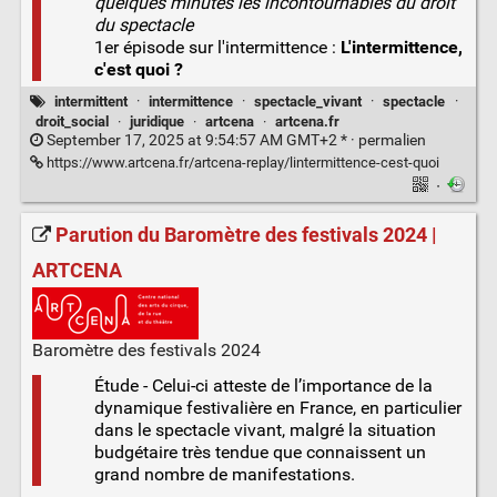
quelques minutes les incontournables du droit
du spectacle
1er épisode sur l'intermittence :
L'intermittence,
c'est quoi ?
intermittent
·
intermittence
·
spectacle_vivant
·
spectacle
·
droit_social
·
juridique
·
artcena
·
artcena.fr
September 17, 2025 at 9:54:57 AM GMT+2 * ·
permalien
https://www.artcena.fr/artcena-replay/lintermittence-cest-quoi
·
Parution du Baromètre des festivals 2024 |
ARTCENA
Baromètre des festivals 2024
Étude - Celui-ci atteste de l’importance de la
dynamique festivalière en France, en particulier
dans le spectacle vivant, malgré la situation
budgétaire très tendue que connaissent un
grand nombre de manifestations.