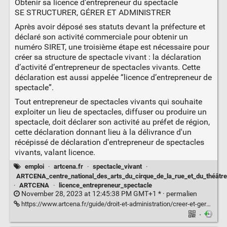
Obtenir sa licence d’entrepreneur du spectacle
SE STRUCTURER, GÉRER ET ADMINISTRER
Après avoir déposé ses statuts devant la préfecture et
déclaré son activité commerciale pour obtenir un
numéro SIRET, une troisième étape est nécessaire pour
créer sa structure de spectacle vivant : la déclaration
d’activité d’entrepreneur de spectacles vivants. Cette
déclaration est aussi appelée “licence d’entrepreneur de
spectacle”.
Tout entrepreneur de spectacles vivants qui souhaite
exploiter un lieu de spectacles, diffuser ou produire un
spectacle, doit déclarer son activité au préfet de région,
cette déclaration donnant lieu à la délivrance d'un
récépissé de déclaration d'entrepreneur de spectacles
vivants, valant licence.
emploi
·
artcena.fr
·
spectacle_vivant
·
ARTCENA_centre_national_des_arts_du_cirque_de_la_rue_et_du_théâtre
·
ARTCENA
·
licence_entrepreneur_spectacle
November 28, 2023 at 12:45:38 PM GMT+1 * ·
permalien
https://www.artcena.fr/guide/droit-et-administration/creer-et-gerer-sa-compagnie/declaration-dactivite-dentrepreneur-de-spectacles-vivants
·