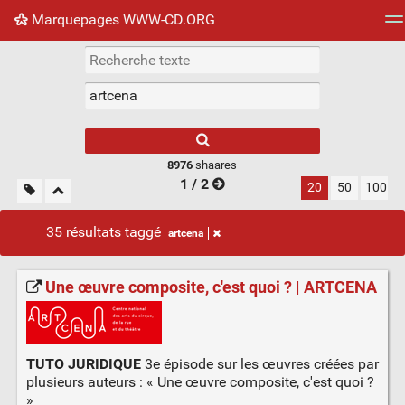
Marquepages WWW-CD.ORG
Nuage de tags
Mur d'images
Quotidien
Flux RS
8976
shaares
1 / 2
20
50
100
35 résultats taggé
artcena
Une œuvre composite, c'est quoi ? | ARTCENA
TUTO JURIDIQUE
3e épisode sur les œuvres créées par
plusieurs auteurs : « Une œuvre composite, c'est quoi ?
»