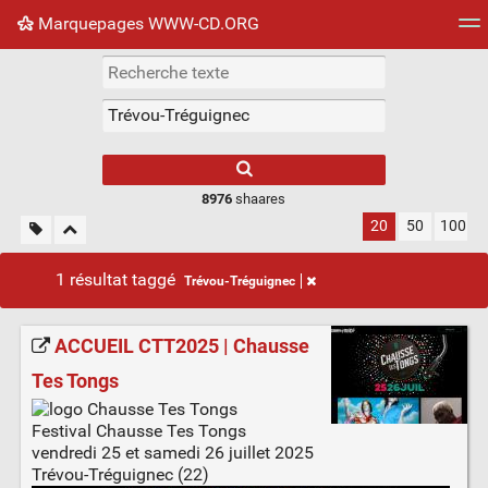
Marquepages WWW-CD.ORG
Nuage de tags
Mur d'images
Quotidien
Flux RS
8976
shaares
20
50
100
1 résultat taggé
Trévou-Tréguignec
ACCUEIL CTT2025 | Chausse
Tes Tongs
Festival Chausse Tes Tongs
vendredi 25 et samedi 26 juillet 2025
Trévou-Tréguignec (22)