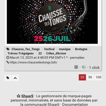
Chausse_Tes_Tongs
·
festival
·
musique
·
Bretagne
·
Trévou-Tréguignec
·
22
·
Côtes_d'Armor
March 13, 2025 at 4:48:05 PM GMT+1 * ·
permalien
https://www.chaussetestongs.bzh/
·
· 1 click
20
50
100
Shaarli
· Le gestionnaire de marque-pages
personnel, minimaliste, et sans base de données par
la communauté Shaarli ·
Documentation