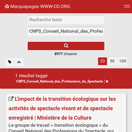
Marquepages WWW-CD.ORG
Nuage de tags
Mur d'images
Quotidien
Flux RS
8977
shaares
20
50
100
1 résultat taggé
CNPS_Conseil_National_des_Professions_du_Spectacle
L’impact de la transition écologique sur les
activités de spectacle vivant et de spectacle
enregistré | Ministère de la Culture
Le groupe de travail « transition écologique » du
Conseil National des Professions du Spectacle, qui