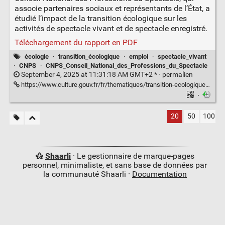
associe partenaires sociaux et représentants de l’État, a
étudié l’impact de la transition écologique sur les
activités de spectacle vivant et de spectacle enregistré.
Téléchargement du rapport en PDF
écologie
·
transition_écologique
·
emploi
·
spectacle_vivant
·
CNPS
·
CNPS_Conseil_National_des_Professions_du_Spectacle
September 4, 2025 at 11:31:18 AM GMT+2 * ·
permalien
https://www.culture.gouv.fr/fr/thematiques/transition-ecologique/l-impact-de-la-transition-ecologique-sur-les-activites-de-spectacle-vivant-et-de-spectacle-enregistre
·
20
50
100
Shaarli
· Le gestionnaire de marque-pages
personnel, minimaliste, et sans base de données par
la communauté Shaarli ·
Documentation