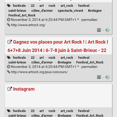
festivals
·
22
·
art
·
rock
·
art_rock
·
festival
·
saint-brieuc
·
côtes_d'armor
·
spectacle_vivant
·
Bretagne
·
Festival_Art_Rock
November 3, 2014 at 6:20:44 PM GMT+1 * ·
permalien
http://www.artrock.org/
·
Gagnez vos places pour Art Rock ! | Art Rock l
6+7+8 Juin 2014 | 6-7-8 juin à Saint-Brieuc - 22
festivals
·
22
·
art
·
rock
·
art_rock
·
festival
·
saint-brieuc
·
côtes_d'armor
·
Bretagne
·
Festival_Art_Rock
November 3, 2014 at 6:20:44 PM GMT+1 * ·
permalien
http://www.artrock.org/jeux-concours/
·
Instagram
festivals
·
22
·
art
·
rock
·
art_rock
·
festival
·
saint-brieuc
·
côtes_d'armor
·
Bretagne
·
Festival_Art_Rock