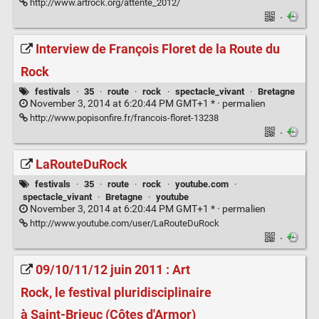
http://www.artrock.org/attente_2012/
·
Interview de François Floret de la Route du
Rock
festivals
·
35
·
route
·
rock
·
spectacle_vivant
·
Bretagne
November 3, 2014 at 6:20:44 PM GMT+1 * ·
permalien
http://www.popisonfire.fr/francois-floret-13238
·
LaRouteDuRock
festivals
·
35
·
route
·
rock
·
youtube.com
·
spectacle_vivant
·
Bretagne
·
youtube
November 3, 2014 at 6:20:44 PM GMT+1 * ·
permalien
http://www.youtube.com/user/LaRouteDuRock
·
09/10/11/12 juin 2011 : Art
Rock, le festival pluridisciplinaire
à Saint-Brieuc (Côtes d'Armor)