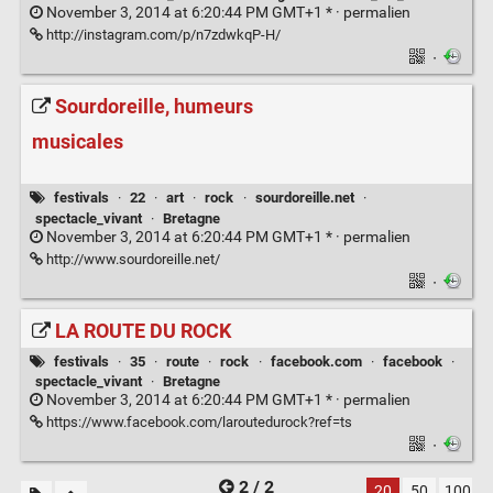
November 3, 2014 at 6:20:44 PM GMT+1 * ·
permalien
http://instagram.com/p/n7zdwkqP-H/
·
Sourdoreille, humeurs
musicales
festivals
·
22
·
art
·
rock
·
sourdoreille.net
·
spectacle_vivant
·
Bretagne
November 3, 2014 at 6:20:44 PM GMT+1 * ·
permalien
http://www.sourdoreille.net/
·
LA ROUTE DU ROCK
festivals
·
35
·
route
·
rock
·
facebook.com
·
facebook
·
spectacle_vivant
·
Bretagne
November 3, 2014 at 6:20:44 PM GMT+1 * ·
permalien
https://www.facebook.com/laroutedurock?ref=ts
·
2 / 2
20
50
100