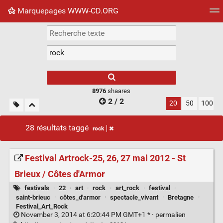
Marquepages WWW-CD.ORG
Nuage de tags
Mur d'images
Quotidien
Flux RS
8976
shaares
2 / 2
20
50
100
28 résultats taggé
rock
Festival Artrock-25, 26, 27 mai 2012 - St
Brieux / Côtes d'Armor
festivals
·
22
·
art
·
rock
·
art_rock
·
festival
·
saint-brieuc
·
côtes_d'armor
·
spectacle_vivant
·
Bretagne
·
Festival_Art_Rock
November 3, 2014 at 6:20:44 PM GMT+1 * ·
permalien