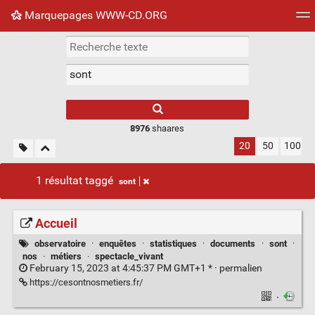
Marquepages WWW-CD.ORG
Nuage de tags
Mur d'images
Quotidien
Flux RS
8976
shaares
20
50
100
1 résultat taggé
sont
Accueil
observatoire
·
enquêtes
·
statistiques
·
documents
·
sont
·
nos
·
métiers
·
spectacle_vivant
February 15, 2023 at 4:45:37 PM GMT+1 * ·
permalien
https://cesontnosmetiers.fr/
·