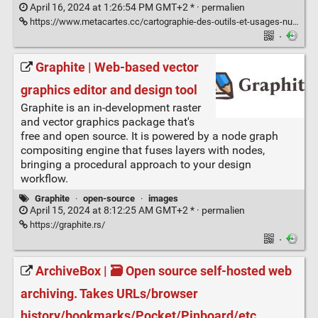
April 16, 2024 at 1:26:54 PM GMT+2 * ·
permalien
https://www.metacartes.cc/cartographie-des-outils-et-usages-numeriques-ethiques-carte-mentale/
·
Graphite | Web-based vector
graphics editor and design tool
Graphite is an in-development raster
and vector graphics package that's
free and open source. It is powered by a node graph
compositing engine that fuses layers with nodes,
bringing a procedural approach to your design
workflow.
Graphite
·
open-source
·
images
April 15, 2024 at 8:12:25 AM GMT+2 * ·
permalien
https://graphite.rs/
·
ArchiveBox | 🗃 Open source self-hosted web
archiving. Takes URLs/browser
history/bookmarks/Pocket/Pinboard/etc.,