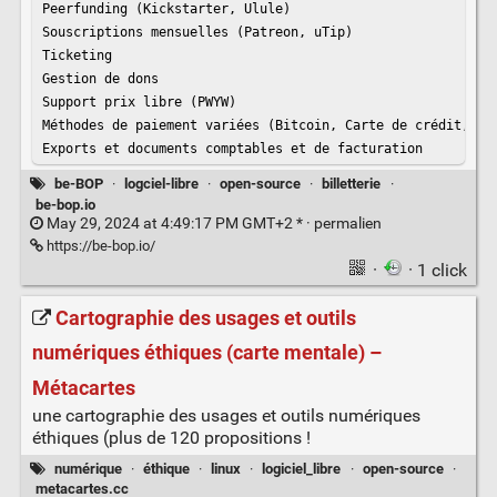
Peerfunding (Kickstarter, Ulule)

Souscriptions mensuelles (Patreon, uTip)

Ticketing

Gestion de dons

Support prix libre (PWYW)

Méthodes de paiement variées (Bitcoin, Carte de crédit, Vir
Exports et documents comptables et de facturation
be-BOP
·
logciel-libre
·
open-source
·
billetterie
·
be-bop.io
May 29, 2024 at 4:49:17 PM GMT+2 * ·
permalien
https://be-bop.io/
·
· 1 click
Cartographie des usages et outils
numériques éthiques (carte mentale) –
Métacartes
une cartographie des usages et outils numériques
éthiques (plus de 120 propositions !
numérique
·
éthique
·
linux
·
logiciel_libre
·
open-source
·
metacartes.cc