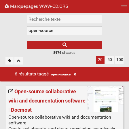
Marquepages WWW-CD.ORG
Nuage de tags
Mur d'images
Quotidien
Flux RS
8976
shaares
20
50
100
6 résultats taggé
open-source
Open-source collaborative
wiki and documentation software
| Docmost
Open-source collaborative wiki and documentation
software
Create, collaborate, and share knowledge seamlessly