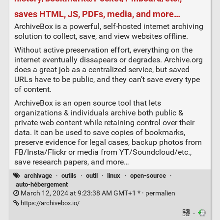
saves HTML, JS, PDFs, media, and more…
ArchiveBox is a powerful, self-hosted internet archiving
solution to collect, save, and view websites offline.
Without active preservation effort, everything on the
internet eventually dissapears or degrades. Archive.org
does a great job as a centralized service, but saved
URLs have to be public, and they can’t save every type
of content.
ArchiveBox is an open source tool that lets
organizations & individuals archive both public &
private web content while retaining control over their
data. It can be used to save copies of bookmarks,
preserve evidence for legal cases, backup photos from
FB/Insta/Flickr or media from YT/Soundcloud/etc.,
save research papers, and more…
archivage
·
outils
·
outil
·
linux
·
open-source
·
auto-hébergement
March 12, 2024 at 9:23:38 AM GMT+1 * ·
permalien
https://archivebox.io/
·