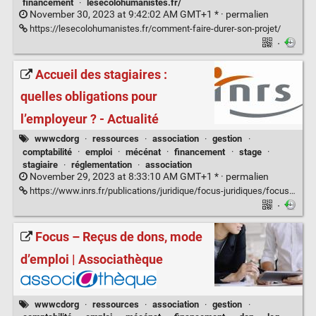
financement
·
lesecolohumanistes.fr/
November 30, 2023 at 9:42:02 AM GMT+1 * ·
permalien
https://lesecolohumanistes.fr/comment-faire-durer-son-projet/
·
Accueil des stagiaires :
quelles obligations pour
l’employeur ? - Actualité
wwwcdorg
·
ressources
·
association
·
gestion
·
comptabilité
·
emploi
·
mécénat
·
financement
·
stage
·
stagiaire
·
réglementation
·
association
November 29, 2023 at 8:33:10 AM GMT+1 * ·
permalien
https://www.inrs.fr/publications/juridique/focus-juridiques/focus-accueil-stagiaires.html#:~:text=Par%20ailleurs%2C%20un%20stage%20n,saisonnier%20ou%20remplacer%20un%20salari%C3%A9
·
Focus – Reçus de dons, mode
d’emploi | Associathèque
wwwcdorg
·
ressources
·
association
·
gestion
·