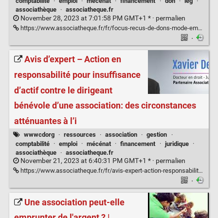
comptabilité
·
emploi
·
mécénat
·
financement
·
don
·
leg
·
associathèque
·
associatheque.fr
November 28, 2023 at 7:01:58 PM GMT+1 * ·
permalien
https://www.associatheque.fr/fr/focus-recus-de-dons-mode-emploi.html
·
Avis d’expert – Action en
responsabilité pour insuffisance
d’actif contre le dirigeant
bénévole d’une association: des circonstances
atténuantes à l’i
wwwcdorg
·
ressources
·
association
·
gestion
·
comptabilité
·
emploi
·
mécénat
·
financement
·
juridique
·
associathèque
·
associatheque.fr
November 21, 2023 at 6:40:31 PM GMT+1 * ·
permalien
https://www.associatheque.fr/fr/avis-expert-action-responsabilite-insuffisance-actif-contre-dirigeant-benevole-association-circonstances-attenuantes-impunite.html
·
Une association peut-elle
emprunter de l'argent ? |