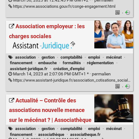
March 30, 2023 at 12:42:43 PM GMT+2 * ·
permalien
https://www.associations.gouv.fr/conge-engagement.html
·
Association employeur : les
charges sociales
association
·
gestion
·
comptabilité
·
emploi
·
mécénat
·
financement
·
embauche
·
formalités
·
réglementation
·
assistant-juridique.fr
·
création_d'emploi
March 14, 2023 at 2:07:06 PM GMT+1 * ·
permalien
https://www.assistant-juridique.fr/association_cotisations_sociales.jsp
·
Actualité – Contrôle des
associations nouvelle menace
sur le mécénat ? | Associathèque
association
·
gestion
·
comptabilité
·
emploi
·
mécénat
·
financement
·
associathèque
·
associatheque.fr