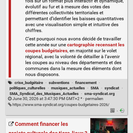
fois sur un format plus interactif et dynamique,
évolutif au fur et à mesure des votes des
différentes collectivités territoriales et
permettant d’identifier les baisses quantitatives
avec une visualisation simple et intuitive des
chiffres.
C’est pourquoi nous avons décidé de travailler
cette année sur une
cartographie recensant les
coupes budgétaires
, en majorité sur le volet
régional, avec la volonté de détailler à l’avenir
les coupes au niveau des départements et des
communes dans la mesure des éléments dont
nous disposons.
crise_budgétaire
·
subventions
·
financement
·
politiques_culturelles
·
musiques_actuelles
·
SMA
·
syndicat
·
SMA_Syndicat_des_Musiques_Actuelles
·
sma-syndicat.org
June 30, 2026 at 3:47:30 PM GMT+2 * ·
permalien
https://www.sma-syndicat.org/coupes-budgetaires-2026/
·
Comment financer les