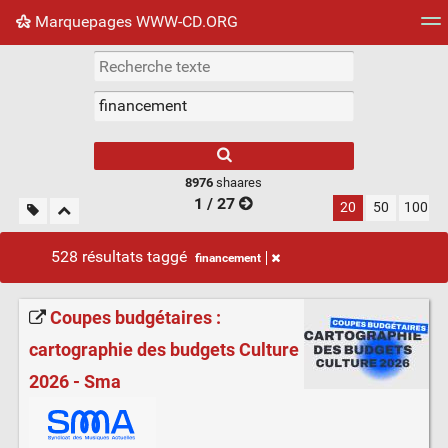
Marquepages WWW-CD.ORG
Nuage de tags
Mur d'images
Quotidien
Flux RS
8976
shaares
1 / 27
20
50
100
528 résultats taggé
financement
Coupes budgétaires :
cartographie des budgets Culture
2026 - Sma