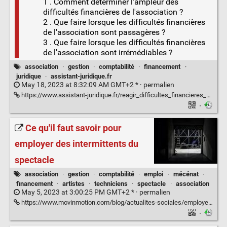
1 . Comment déterminer l'ampleur des
difficultés financières de l'association ?
2 . Que faire lorsque les difficultés financières
de l'association sont passagères ?
3 . Que faire lorsque les difficultés financières
de l'association sont irrémédiables ?
association
·
gestion
·
comptabilité
·
financement
·
juridique
·
assistant-juridique.fr
May 18, 2023 at 8:32:09 AM GMT+2 * ·
permalien
https://www.assistant-juridique.fr/reagir_difficultes_financieres_association.jsp
·
Ce qu'il faut savoir pour
employer des intermittents du
spectacle
association
·
gestion
·
comptabilité
·
emploi
·
mécénat
·
financement
·
artistes
·
techniciens
·
spectacle
·
association
May 5, 2023 at 3:00:25 PM GMT+2 * ·
permalien
https://www.movinmotion.com/blog/actualites-sociales/employer-des-intermittents-du-spectacle/
·