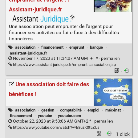
Assistant-juridique.fr
Une association peut emprunter de l'argent pour
financer ses activités ou faire face à des difficultés
financières.
association
·
financement
·
emprunt
·
banque
·
assistant-juridique.fr
November 17, 2023 at 11:34:07 AM GMT+1 * ·
permalien
https://www.assistant-juridique.fr/emprunt_association.jsp
·
Une association doit faire des
bénéfices !
association
·
gestion
·
comptabilité
·
emploi
·
mécénat
·
financement
·
youtube
·
youtube.com
October 22, 2023 at 9:53:06 AM GMT+2 * ·
permalien
https://www.youtube.com/watch?v=E8uzK0t5ZUs
·
· 1 click