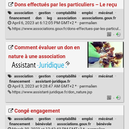
Dons effectués par les particuliers – Le reçu
association
·
gestion
·
comptabilité
·
emploi
·
mécénat
·
financement
·
don
·
leg
·
association
·
associations.gouv.fr
April 6, 2023 at 6:12:05 PM GMT+2 * ·
permalien
https://www.associations.gouv.fr/dons-effectues-par-les-particuliers-le-recu.html
·
Comment évaluer un don en
nature à une association
association
·
gestion
·
comptabilité
·
emploi
·
mécénat
·
financement
·
assistant-juridique.fr
April 3, 2023 at 9:28:47 AM GMT+2 * ·
permalien
https://www.assistant-juridique.fr/don_nature.jsp
·
Congé engagement
association
·
gestion
·
comptabilité
·
emploi
·
mécénat
·
financement
·
bénévolat
·
associations.gouv.fr
·
bénévole