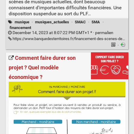
scènes de musiques actuelles, dont beaucoup
connaissent d'importantes difficultés financières. Une
disposition suspendue au sort du PLF…
musique
·
musiques_actuelles
·
SMAC
·
SMA
·
financement
December 14, 2023 at 8:07:22 PM GMT+1 * ·
permalien
https://www.banquedesterritoires.fr/financement-des-scenes-de-musiques-actuelles-un-coup-de-pouce-budgetaire-en-vue
·
Comment faire durer son
projet ? Quel modèle
économique ?