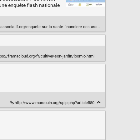
une enquête flash nationale
ciatif.org/enquete-sur-la-sante-financiere-des-associations/
ps://framacloud.org/fr/cultiver-son-jardin/loomio.html
http://www.marsouin.org/spip.php?article580