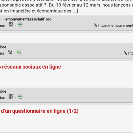
sponsable associatif ? Du 19 février au 12 mars, nous lançons 
uation financière et économique des […]
·
lemouvementassociatif.org
ien
·
·
https://lemouvementasso
libre
ien
·
·
htt
s réseaux sociaux en ligne
libre
ien
·
·
 d’un questionnaire en ligne (1/2)