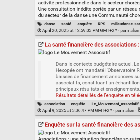
activité professionnelle dans le secteur choré
Une consultation inédite portée par un réseau d’
du secteur de la danse une Communauté chor
danse
·
santé
·
enquête
·
RPS
·
milieudanse-sa
April 20, 2025 at 12:59:03 PM GMT+2 * ·
permalie
La santé financière des associations 
Dans le contexte budgétaire actuel, 
Hexopée ont mandaté l’Observatoire Ré
baisses de financement annoncées sur 
associatifs, constituant un échantillon 
principaux résultats et enseignements
Résultats détaillés de l'enquête en t
association
·
enquête
·
Le_Mouvement_associatif
April 9, 2025 at 3:36:47 PM GMT+2 * ·
permalien
·
Enquête sur la santé financière des 
Associations : une situation financière sous t