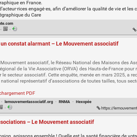
graphique en France.
acteur·rices engagé·es, afin d’améliorer la qualité de vie et les c
égraphique du Care
nte.com
n
·
·
: un constat alarmant – Le Mouvement associatif
Le Mouvement associatif, le Réseau National des Maisons des As
gional de la Vie Associative (ORVA) des Hauts-de-France pour ré
le secteur associatif. Cette enquête, menée en mars 2025, a rec
national représentatif d’associations de toutes tailles, tous secte
.
éléchargement PDF
·
lemouvementassociatif.org
·
RNMA
·
Hexopée
·
https://lemouvementassoci
associations – Le Mouvement associatif
ension, agissons ensemble ! Quelle est la santé financière de v