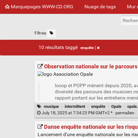
Marquepages WWW-CD.ORG
Nuage de tags
Mur 
Filtres
10 résultats taggé
enquête
Observation nationale sur le parcours
Icoop et POPP mènent depuis 2020, ave
diversité des parcours des musicien.
rapport portant sur les entretiens mené
musique
·
intermittent
·
enquête
·
Opale
·
opale
July 18, 2025 at 7:34:23 PM GMT+2 * ·
permalien
·
Danse enquête nationale sur les risq
Lancement d’une enquête nationale sur les ri