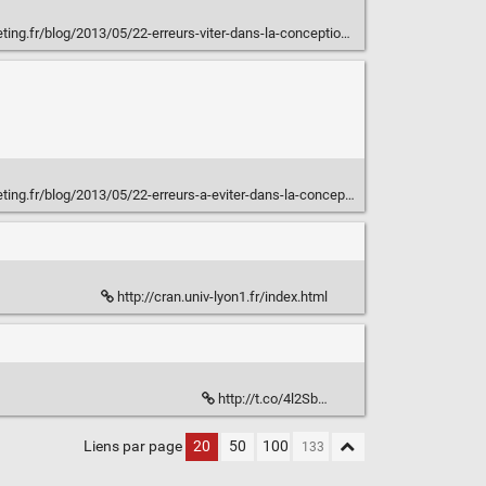
blog/2013/05/22-erreurs-viter-dans-la-conception-dun-questionnaire-en-ligne-12/
log/2013/05/22-erreurs-a-eviter-dans-la-conception-dun-questionnaire-en-ligne-22/
http://cran.univ-lyon1.fr/index.html
http://t.co/4l2Sb…
Liens par page
20
50
100