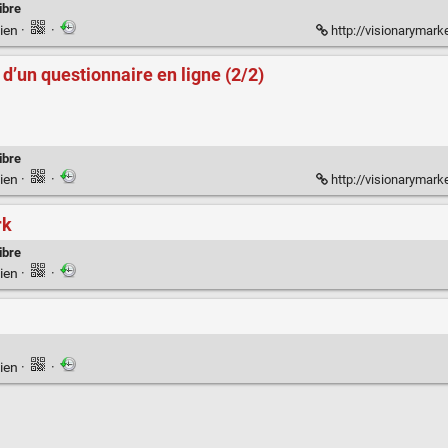
libre
ien
·
·
http://visionarymarketing.fr/
 d’un questionnaire en ligne (2/2)
libre
ien
·
·
http://visionarymarketing.fr/b
rk
libre
ien
·
·
ien
·
·