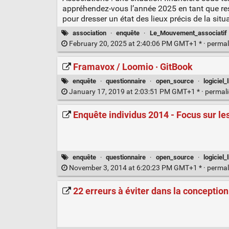
appréhendez-vous l’année 2025 en tant que re
pour dresser un état des lieux précis de la sit
association
·
enquête
·
Le_Mouvement_associatif
February 20, 2025 at 2:40:06 PM GMT+1 * ·
permal
Framavox / Loomio · GitBook
enquête
·
questionnaire
·
open_source
·
logiciel_
January 17, 2019 at 2:03:51 PM GMT+1 * ·
permal
Enquête individus 2014 - Focus sur le
enquête
·
questionnaire
·
open_source
·
logiciel_
November 3, 2014 at 6:20:23 PM GMT+1 * ·
permal
22 erreurs à éviter dans la conception