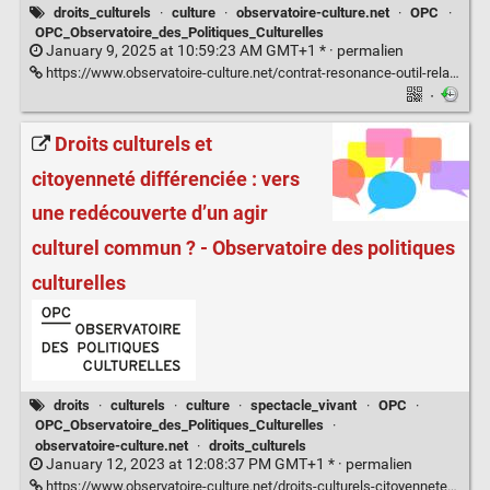
droits_culturels
·
culture
·
observatoire-culture.net
·
OPC
·
OPC_Observatoire_des_Politiques_Culturelles
January 9, 2025 at 10:59:23 AM GMT+1 * ·
permalien
https://www.observatoire-culture.net/contrat-resonance-outil-relationnel-imaginer-piloter-lieux-culturels/
·
Droits culturels et
citoyenneté différenciée : vers
une redécouverte d’un agir
culturel commun ? - Observatoire des politiques
culturelles
droits
·
culturels
·
culture
·
spectacle_vivant
·
OPC
·
OPC_Observatoire_des_Politiques_Culturelles
·
observatoire-culture.net
·
droits_culturels
January 12, 2023 at 12:08:37 PM GMT+1 * ·
permalien
https://www.observatoire-culture.net/droits-culturels-citoyennete-differenciee-vers-redecouverte-agir-culturel-commun/