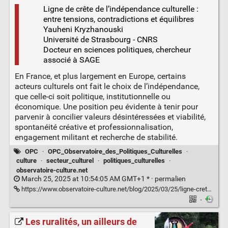
Ligne de crête de l’indépendance culturelle :
entre tensions, contradictions et équilibres
Yauheni Kryzhanouski
Université de Strasbourg - CNRS
Docteur en sciences politiques, chercheur
associé à SAGE
En France, et plus largement en Europe, certains
acteurs culturels ont fait le choix de l’indépendance,
que celle-ci soit politique, institutionnelle ou
économique. Une position peu évidente à tenir pour
parvenir à concilier valeurs désintéressées et viabilité,
spontanéité créative et professionnalisation,
engagement militant et recherche de stabilité.
OPC
·
OPC_Observatoire_des_Politiques_Culturelles
·
culture
·
secteur_culturel
·
politiques_culturelles
·
observatoire-culture.net
March 25, 2025 at 10:54:05 AM GMT+1 * ·
permalien
https://www.observatoire-culture.net/blog/2025/03/25/ligne-crete-independance-culturelle-tensions-contradictions-equilibres/
·
Les ruralités, un ailleurs de