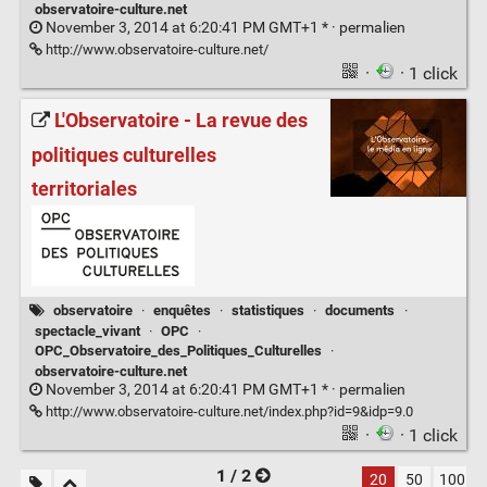
observatoire-culture.net
November 3, 2014 at 6:20:41 PM GMT+1 * ·
permalien
http://www.observatoire-culture.net/
·
· 1 click
L'Observatoire - La revue des
politiques culturelles
territoriales
observatoire
·
enquêtes
·
statistiques
·
documents
·
spectacle_vivant
·
OPC
·
OPC_Observatoire_des_Politiques_Culturelles
·
observatoire-culture.net
November 3, 2014 at 6:20:41 PM GMT+1 * ·
permalien
http://www.observatoire-culture.net/index.php?id=9&idp=9.0
·
· 1 click
1 / 2
20
50
100