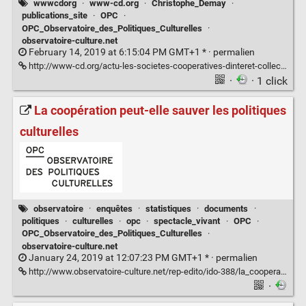
wwwcdorg
·
www-cd.org
·
Christophe_Demay
·
publications_site
·
OPC
·
OPC_Observatoire_des_Politiques_Culturelles
·
observatoire-culture.net
February 14, 2019 at 6:15:04 PM GMT+1 * ·
permalien
http://www-cd.org/actu-les-societes-cooperatives-dinteret-collectif-observatoire-des-politiques-culturelles/
·
· 1 click
La coopération peut-elle sauver les politiques
culturelles
observatoire
·
enquêtes
·
statistiques
·
documents
·
politiques
·
culturelles
·
opc
·
spectacle_vivant
·
OPC
·
OPC_Observatoire_des_Politiques_Culturelles
·
observatoire-culture.net
January 24, 2019 at 12:07:23 PM GMT+1 * ·
permalien
http://www.observatoire-culture.net/rep-edito/ido-388/la_cooperation_peut_elle_sauver_les_politiques_culturelles.html
·