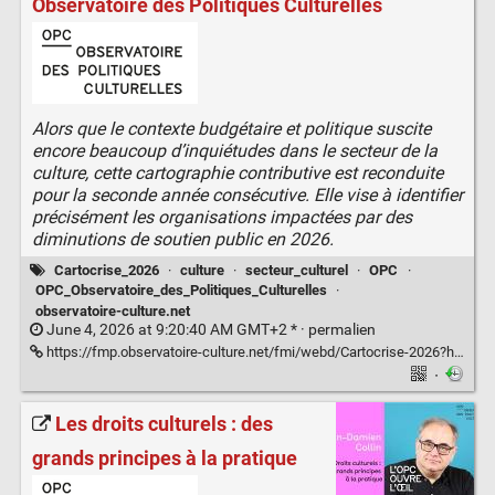
Observatoire des Politiques Culturelles
Alors que le contexte budgétaire et politique suscite
encore beaucoup d’inquiétudes dans le secteur de la
culture, cette cartographie contributive est reconduite
pour la seconde année consécutive. Elle vise à identifier
précisément les organisations impactées par des
diminutions de soutien public en 2026.
Cartocrise_2026
·
culture
·
secteur_culturel
·
OPC
·
OPC_Observatoire_des_Politiques_Culturelles
·
observatoire-culture.net
June 4, 2026 at 9:20:40 AM GMT+2 * ·
permalien
https://fmp.observatoire-culture.net/fmi/webd/Cartocrise-2026?homeurl=https://www.observatoire-culture.net
·
Les droits culturels : des
grands principes à la pratique