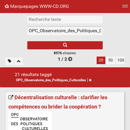
Marquepages WWW-CD.ORG
Nuage de tags
Mur d'images
Quotidien
Flux RS
8976
shaares
1 / 2
20
50
100
21 résultats taggé
OPC_Observatoire_des_Politiques_Culturelles
Décentralisation culturelle : clarifier les
compétences ou brider la coopération ?