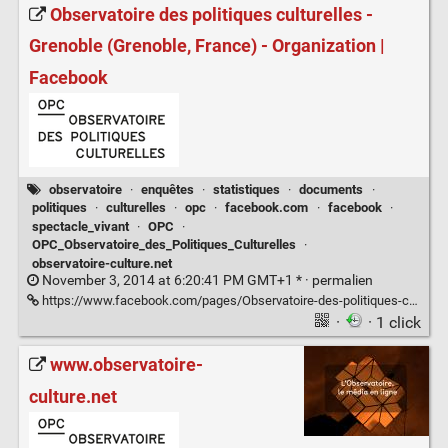
Observatoire des politiques culturelles -
Grenoble (Grenoble, France) - Organization |
Facebook
observatoire
·
enquêtes
·
statistiques
·
documents
·
politiques
·
culturelles
·
opc
·
facebook.com
·
facebook
·
spectacle_vivant
·
OPC
·
OPC_Observatoire_des_Politiques_Culturelles
·
observatoire-culture.net
November 3, 2014 at 6:20:41 PM GMT+1 * ·
permalien
https://www.facebook.com/pages/Observatoire-des-politiques-culturelles/720954121253987?ref=ts&fref=ts
·
· 1 click
www.observatoire-
culture.net