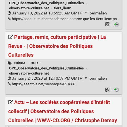
OPC_Observatoire_des_Politiques_Culturelles
·
observatoire-culture.net
·
tiers_lieux
January 10, 2022 at 10:55:23 AM GMT+1 * ·
permalien
https://opcculture.shorthandstories.com/ce-que-les-tiers-lieux-posent-comme-defis-aux-politiques-culturelles-observatoire-des-politiques-culturelles/#_ftn2
·
Partage, remix, culture participative | La
Revue - | Observatoire des Politiques
Culturelles
culture
·
OPC
·
OPC_Observatoire_des_Politiques_Culturelles
·
observatoire-culture.net
January 21, 2020 at 12:10:59 PM GMT+1 * ·
permalien
https://seenthis.net/messages/821666
·
Actu – Les sociétés coopératives d’intérêt
collectif | Observatoire des Politiques
Culturelles | WWW-CD.ORG / Christophe Demay