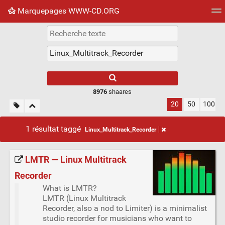
Marquepages WWW-CD.ORG
Nuage de tags
Mur d'images
Quotidien
Flux RS
8976
shaares
20
50
100
1 résultat taggé
Linux_Multitrack_Recorder
LMTR — Linux Multitrack
Recorder
What is LMTR?
LMTR (Linux Multitrack
Recorder, also a nod to Limiter) is a minimalist
studio recorder for musicians who want to