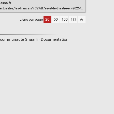
.asso.fr
/actualites/les-francais%C2%B7es-et-le-theatre-en-2026/
Liens par page
20
50
100
a communauté Shaarli ·
Documentation