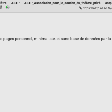
éâtre
·
ASTP
·
ASTP_Association_pour_le_soutien_du_théâtre_privé
·
astp
·
https://astp.asso.fr
ue-pages personnel, minimaliste, et sans base de données par l