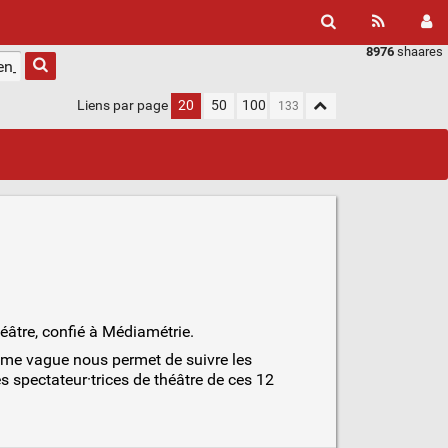
8976
shaares
Liens par page
20
50
100
éâtre, confié à Médiamétrie.
5eme vague nous permet de suivre les
es spectateur·trices de théâtre de ces 12