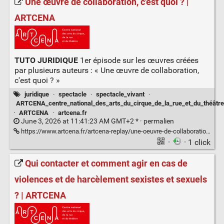
Une œuvre de collaboration, c'est quoi ? |
ARTCENA
TUTO JURIDIQUE
1er épisode sur les œuvres créées
par plusieurs auteurs : « Une œuvre de collaboration,
c'est quoi ? »
juridique
·
spectacle
·
spectacle_vivant
·
ARTCENA_centre_national_des_arts_du_cirque_de_la_rue_et_du_théâtre
·
ARTCENA
·
artcena.fr
June 3, 2026 at 11:41:23 AM GMT+2 * ·
permalien
https://www.artcena.fr/artcena-replay/une-oeuvre-de-collaboration-cest-quoi
·
· 1 click
Qui contacter et comment agir en cas de
violences et de harcèlement sexistes et sexuels
? | ARTCENA