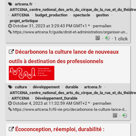
artcena.fr
·
ARTCENA_centre_national_des_arts_du_cirque_de_la_rue_et_du_théâtre
·
ARTCENA
·
budget_production
·
spectacle
·
gestion
·
projet_artistique
October 31, 2023 at 3:29:43 PM GMT+1 * ·
permalien
https://www.artcena.fr/guide/droit-et-administration/organiser-un-spectacle/elaborer-ses-budgets-de-production
·
· 1 click
Décarbonons la culture lance de nouveaux
outils à destination des professionnels
culture
·
développement
·
durable
·
artcena.fr
·
ARTCENA_centre_national_des_arts_du_cirque_de_la_rue_et_du_théâtre
·
ARTCENA
·
Développement_Durable
October 4, 2023 at 11:32:59 AM GMT+2 * ·
permalien
https://www.artcena.fr/fil-vie-pro/decarbonons-la-culture-lance-de-nouveaux-outils-destination-des-professionnels
·
Écoconception, réemploi, durabilité :