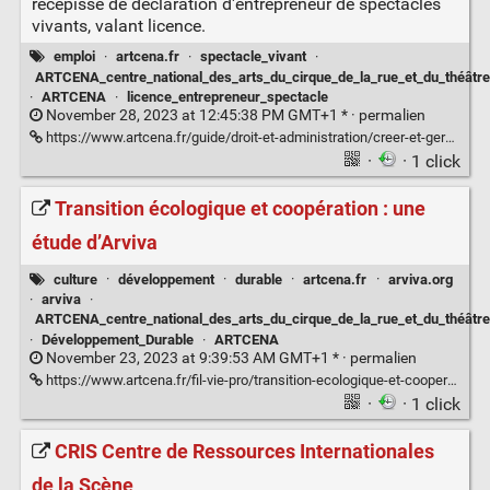
récépissé de déclaration d'entrepreneur de spectacles
vivants, valant licence.
emploi
·
artcena.fr
·
spectacle_vivant
·
ARTCENA_centre_national_des_arts_du_cirque_de_la_rue_et_du_théâtre
·
ARTCENA
·
licence_entrepreneur_spectacle
November 28, 2023 at 12:45:38 PM GMT+1 * ·
permalien
https://www.artcena.fr/guide/droit-et-administration/creer-et-gerer-sa-compagnie/declaration-dactivite-dentrepreneur-de-spectacles-vivants
·
· 1 click
Transition écologique et coopération : une
étude d’Arviva
culture
·
développement
·
durable
·
artcena.fr
·
arviva.org
·
arviva
·
ARTCENA_centre_national_des_arts_du_cirque_de_la_rue_et_du_théâtre
·
Développement_Durable
·
ARTCENA
November 23, 2023 at 9:39:53 AM GMT+1 * ·
permalien
https://www.artcena.fr/fil-vie-pro/transition-ecologique-et-cooperation-une-etude-darviva
·
· 1 click
CRIS Centre de Ressources Internationales
de la Scène