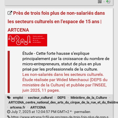
·
Près de trois fois plus de non-salariés dans
les secteurs culturels en l’espace de 15 ans |
ARTCENA
Étude - Cette forte hausse s’explique
principalement par la croissance du nombre de
micro-entrepreneurs, statut de plus en plus
prisé par les professionnels de la culture.
Les non-salariés dans les secteurs culturels.
Étude réalisée par Wided Merchaoui (DEPS du
ministère de la Culture) et publiée par l’INSEE,
juin 2025, 11 pages.
emploi
·
secteur_culturel
·
DEPS
·
Ministère_de_la_Culture
·
ARTCENA_centre_national_des_arts_du_cirque_de_la_rue_et_du_théâtre
·
artcena.fr
·
ARTCENA
July 7, 2025 at 12:04:57 PM GMT+2 * ·
permalien
https://www.artcena.fr/fil-vie-pro/pres-de-trois-fois-plus-de-non-salaries-dans-les-secteurs-culturels-en-lespace-de-15