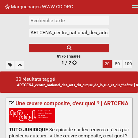
Marquepages WWW-CD.ORG
Nuage de tags
Mur d'images
Quotidien
Flux RS
8976
shaares
1 / 2
20
50
100
30 résultats taggé
ARTCENA_centre_national_des_arts_du_cirque_de_la_rue_et_du_théâtre
Une œuvre composite, c'est quoi ? | ARTCENA
TUTO JURIDIQUE
3e épisode sur les œuvres créées par
plusieurs auteurs : « Une œuvre composite, c'est quoi ?