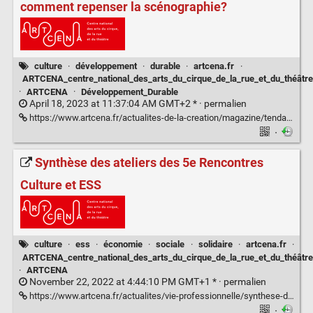
comment repenser la scénographie?
culture
·
développement
·
durable
·
artcena.fr
·
ARTCENA_centre_national_des_arts_du_cirque_de_la_rue_et_du_théâtre
·
ARTCENA
·
Développement_Durable
April 18, 2023 at 11:37:04 AM GMT+2 * ·
permalien
https://www.artcena.fr/actualites-de-la-creation/magazine/tendances/la-scenographie-aujourdhui/ecoconception-reemploi-durabilite-comment-repenser-la-sc%C3%A9nographie
·
Synthèse des ateliers des 5e Rencontres
Culture et ESS
culture
·
ess
·
économie
·
sociale
·
solidaire
·
artcena.fr
·
ARTCENA_centre_national_des_arts_du_cirque_de_la_rue_et_du_théâtre
·
ARTCENA
November 22, 2022 at 4:44:10 PM GMT+1 * ·
permalien
https://www.artcena.fr/actualites/vie-professionnelle/synthese-des-ateliers-des-5e-rencontres-culture-et-ess
·