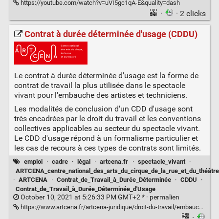
https://youtube.com/watch?v=uVI5gc1qA-E&quality=dash
·
· 2 clicks
Contrat à durée déterminée d'usage (CDDU)
Le contrat à durée déterminée d'usage est la forme de
contrat de travail la plus utilisée dans le spectacle
vivant pour l'embauche des artistes et techniciens.
Les modalités de conclusion d'un CDD d'usage sont
très encadrées par le droit du travail et les conventions
collectives applicables au secteur du spectacle vivant.
Le CDD d'usage répond à un formalisme particulier et
les cas de recours à ces types de contrats sont limités.
emploi
·
cadre
·
légal
·
artcena.fr
·
spectacle_vivant
·
ARTCENA_centre_national_des_arts_du_cirque_de_la_rue_et_du_théâtre
·
ARTCENA
·
Contrat_de_Travail_à_Durée_Déterminée
·
CDDU
·
Contrat_de_Travail_à_Durée_Déterminée_d'Usage
October 10, 2021 at 5:26:33 PM GMT+2 * ·
permalien
https://www.artcena.fr/artcena-juridique/droit-du-travail/embauche-et-contrats-de-travail/contrat-duree-determinee-dusage-cddu
·