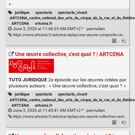
»
juridique
·
spectacle
·
spectacle_vivant
·
ARTCENA_centre_national_des_arts_du_cirque_de_la_rue_et_du_théâtre
·
ARTCENA
·
artcena.fr
June 3, 2026 at 11:46:35 AM GMT+2 * ·
permalien
https://www.artcena.fr/artcena-replay/une-oeuvre-composite-cest-quoi
·
Une œuvre collective, c'est quoi ? | ARTCENA
TUTO JURIDIQUE
2e épisode sur les œuvres créées par
plusieurs auteurs : « Une œuvre collective, c'est quoi ? »
juridique
·
spectacle
·
spectacle_vivant
·
ARTCENA_centre_national_des_arts_du_cirque_de_la_rue_et_du_théâtre
·
ARTCENA
·
artcena.fr
June 3, 2026 at 11:45:41 AM GMT+2 * ·
permalien
https://www.artcena.fr/artcena-replay/une-oeuvre-collective-cest-quoi
·