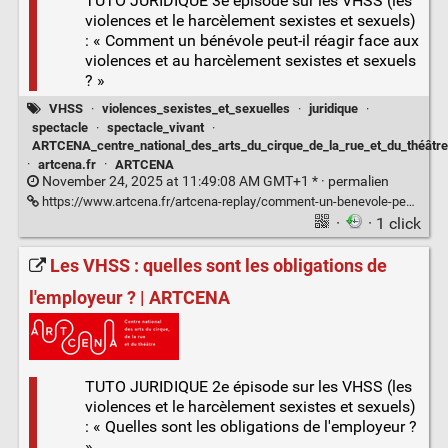
TUTO JURIDIQUE 3e épisode sur les VHSS (les
violences et le harcèlement sexistes et sexuels)
: « Comment un bénévole peut-il réagir face aux
violences et au harcèlement sexistes et sexuels
? »
VHSS
·
violences_sexistes_et_sexuelles
·
juridique
·
spectacle
·
spectacle_vivant
·
ARTCENA_centre_national_des_arts_du_cirque_de_la_rue_et_du_théâtre
·
artcena.fr
·
ARTCENA
November 24, 2025 at 11:49:08 AM GMT+1 * ·
permalien
https://www.artcena.fr/artcena-replay/comment-un-benevole-peut-il-reagir-face-aux-violences-et-au-harcelement-sexistes-et-sexuels
·
· 1 click
Les VHSS : quelles sont les obligations de
l'employeur ? | ARTCENA
TUTO JURIDIQUE 2e épisode sur les VHSS (les
violences et le harcèlement sexistes et sexuels)
: « Quelles sont les obligations de l'employeur ?
»