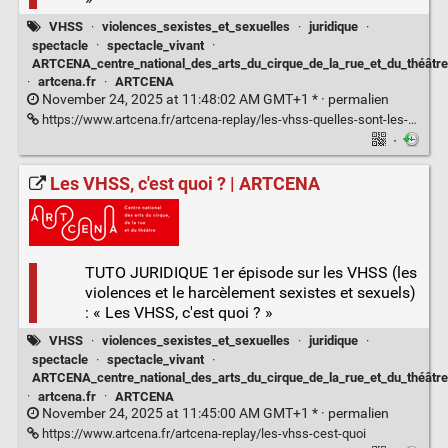
VHSS
·
violences_sexistes_et_sexuelles
·
juridique
·
spectacle
·
spectacle_vivant
·
ARTCENA_centre_national_des_arts_du_cirque_de_la_rue_et_du_théâtre
·
artcena.fr
·
ARTCENA
November 24, 2025 at 11:48:02 AM GMT+1 * ·
permalien
https://www.artcena.fr/artcena-replay/les-vhss-quelles-sont-les-obligations-de-lemployeur
·
Les VHSS, c'est quoi ? | ARTCENA
TUTO JURIDIQUE 1er épisode sur les VHSS (les
violences et le harcèlement sexistes et sexuels)
: « Les VHSS, c'est quoi ? »
VHSS
·
violences_sexistes_et_sexuelles
·
juridique
·
spectacle
·
spectacle_vivant
·
ARTCENA_centre_national_des_arts_du_cirque_de_la_rue_et_du_théâtre
·
artcena.fr
·
ARTCENA
November 24, 2025 at 11:45:00 AM GMT+1 * ·
permalien
https://www.artcena.fr/artcena-replay/les-vhss-cest-quoi