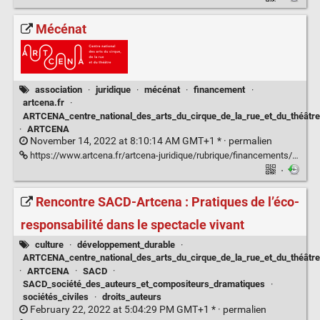
Mécénat
association
·
juridique
·
mécénat
·
financement
·
artcena.fr
·
ARTCENA_centre_national_des_arts_du_cirque_de_la_rue_et_du_théâtre
·
ARTCENA
November 14, 2022 at 8:10:14 AM GMT+1 * ·
permalien
https://www.artcena.fr/artcena-juridique/rubrique/financements/mecenat#:~:text=Le%20m%C3%A9c%C3%A9nat%20est%20d%C3%A9fini%20comme,la%20terminologie%20%C3%A9conomique%20et%20financi%C3%A8re)
·
Rencontre SACD-Artcena : Pratiques de l’éco-
responsabilité dans le spectacle vivant
culture
·
développement_durable
·
ARTCENA_centre_national_des_arts_du_cirque_de_la_rue_et_du_théâtre
·
ARTCENA
·
SACD
·
SACD_société_des_auteurs_et_compositeurs_dramatiques
·
sociétés_civiles
·
droits_auteurs
February 22, 2022 at 5:04:29 PM GMT+1 * ·
permalien