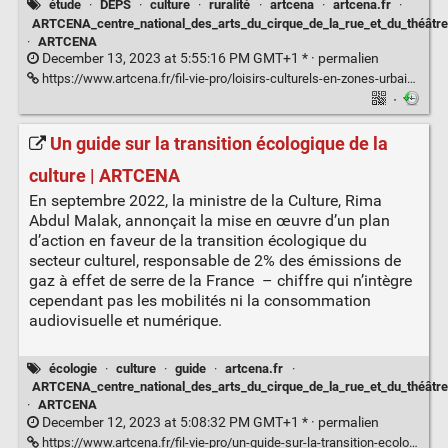
étude
·
DEPS
·
culture
·
ruralité
·
artcena
·
artcena.fr
·
ARTCENA_centre_national_des_arts_du_cirque_de_la_rue_et_du_théâtre
·
ARTCENA
December 13, 2023 at 5:55:16 PM GMT+1 * ·
permalien
https://www.artcena.fr/fil-vie-pro/loisirs-culturels-en-zones-urbaines-et-rurales-une-etude-du-deps
·
Un guide sur la transition écologique de la
culture | ARTCENA
En septembre 2022, la ministre de la Culture, Rima
Abdul Malak, annonçait la mise en œuvre d’un plan
d’action en faveur de la transition écologique du
secteur culturel, responsable de 2% des émissions de
gaz à effet de serre de la France – chiffre qui n’intègre
cependant pas les mobilités ni la consommation
audiovisuelle et numérique.
écologie
·
culture
·
guide
·
artcena.fr
·
ARTCENA_centre_national_des_arts_du_cirque_de_la_rue_et_du_théâtre
·
ARTCENA
December 12, 2023 at 5:08:32 PM GMT+1 * ·
permalien
https://www.artcena.fr/fil-vie-pro/un-guide-sur-la-transition-ecologique-de-la-culture