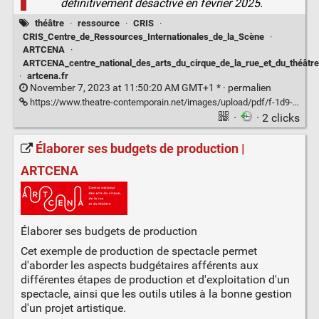
définitivement désactivé en février 2025.
théâtre
·
ressource
·
CRIS
·
CRIS_Centre_de_Ressources_Internationales_de_la_Scène
·
ARTCENA
·
ARTCENA_centre_national_des_arts_du_cirque_de_la_rue_et_du_théâtre
·
artcena.fr
November 7, 2023 at 11:50:20 AM GMT+1 * ·
permalien
https://www.theatre-contemporain.net/images/upload/pdf/f-1d9-654b6337934fd.pdf
·
· 2 clicks
Élaborer ses budgets de production |
ARTCENA
Élaborer ses budgets de production
Cet exemple de production de spectacle permet
d'aborder les aspects budgétaires afférents aux
différentes étapes de production et d'exploitation d'un
spectacle, ainsi que les outils utiles à la bonne gestion
d'un projet artistique.