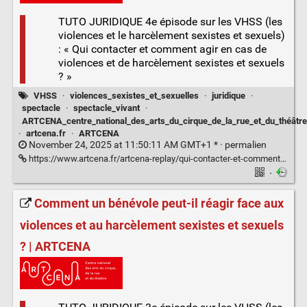
TUTO JURIDIQUE 4e épisode sur les VHSS (les
violences et le harcèlement sexistes et sexuels)
: « Qui contacter et comment agir en cas de
violences et de harcèlement sexistes et sexuels
? »
VHSS
·
violences_sexistes_et_sexuelles
·
juridique
·
spectacle
·
spectacle_vivant
·
ARTCENA_centre_national_des_arts_du_cirque_de_la_rue_et_du_théâtre
·
artcena.fr
·
ARTCENA
November 24, 2025 at 11:50:11 AM GMT+1 * ·
permalien
https://www.artcena.fr/artcena-replay/qui-contacter-et-comment-agir-en-cas-de-violences-et-de-harcelement-sexistes-et-sexuels
·
Comment un bénévole peut-il réagir face aux
violences et au harcèlement sexistes et sexuels
? | ARTCENA