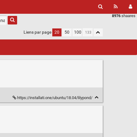
8976
shaares
Liens par page
20
50
100
https://installati.one/ubuntu/18.04/lilypond/