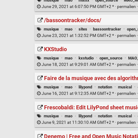
musique
·
mao
·
mixxx
·
open_source
·
MAO_Mu
June 29, 2021 at 6:07:50 PM GMT+2 * ·
permalien
/bassoontracker/docs/
musique
·
mao
·
sites
·
bassoontracker
·
open_
June 23, 2021 at 1:32:52 PM GMT+2 * ·
permalien
KXStudio
musique
·
mao
·
kxstudio
·
open_source
·
MAO_
June 18, 2021 at 9:29:01 AM GMT+2 * ·
permalien
Faire de la musique avec des algorithm
musique
·
mao
·
lilypond
·
notation
·
musical
·
June 16, 2021 at 9:12:35 AM GMT+2 * ·
permalien
Frescobaldi: Edit LilyPond sheet musi
musique
·
mao
·
lilypond
·
notation
·
musical
·
June 9, 2021 at 11:30:10 AM GMT+2 * ·
permalien
Denemo | Free and Open Music Notati