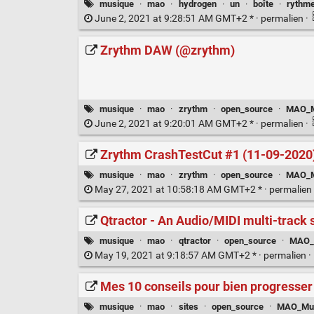
musique
·
mao
·
hydrogen
·
un
·
boîte
·
rythm
June 2, 2021 at 9:28:51 AM GMT+2 * ·
permalien
·
Zrythm DAW (@zrythm)
musique
·
mao
·
zrythm
·
open_source
·
MAO_Mu
June 2, 2021 at 9:20:01 AM GMT+2 * ·
permalien
·
Zrythm CrashTestCut #1 (11-09-2020)
musique
·
mao
·
zrythm
·
open_source
·
MAO_Mu
May 27, 2021 at 10:58:18 AM GMT+2 * ·
permalien
Qtractor - An Audio/MIDI multi-track
musique
·
mao
·
qtractor
·
open_source
·
MAO_M
May 19, 2021 at 9:18:57 AM GMT+2 * ·
permalien
·
Mes 10 conseils pour bien progresser
musique
·
mao
·
sites
·
open_source
·
MAO_Mus