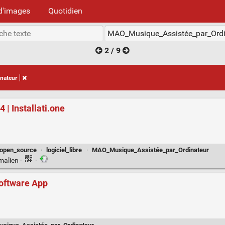
d'images
Quotidien
2 / 9
nateur
 | Installati.one
open_source
·
logiciel_libre
·
MAO_Musique_Assistée_par_Ordinateur
malien
·
·
Software App