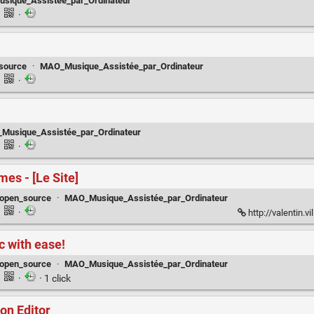
sique_Assistée_par_Ordinateur
·
·
source
·
MAO_Musique_Assistée_par_Ordinateur
·
·
Musique_Assistée_par_Ordinateur
·
·
es - [Le Site]
open_source
·
MAO_Musique_Assistée_par_Ordinateur
·
·
http://valentin.
c with ease!
open_source
·
MAO_Musique_Assistée_par_Ordinateur
·
·
· 1 click
on Editor