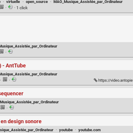
e
·
virtuelle
·
open_source
·
MAO_Musique_Assistée_par_Ordinateur
·
· 1 click
sique_Assistée_par_Ordinateur
·
 - AntTube
sique_Assistée_par_Ordinateur
·
·
https://video.antopie
 sequencer
usique_Assistée_par_Ordinateur
·
 en design sonore
ique_Assistée_par_Ordinateur
·
youtube
·
youtube.com