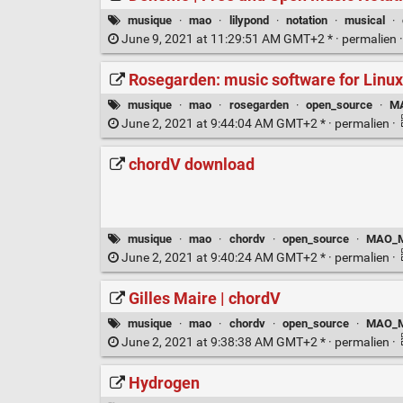
musique
·
mao
·
lilypond
·
notation
·
musical
·
June 9, 2021 at 11:29:51 AM GMT+2 * ·
permalien
Rosegarden: music software for Linux
musique
·
mao
·
rosegarden
·
open_source
·
MA
June 2, 2021 at 9:44:04 AM GMT+2 * ·
permalien
·
chordV download
musique
·
mao
·
chordv
·
open_source
·
MAO_Mu
June 2, 2021 at 9:40:24 AM GMT+2 * ·
permalien
·
Gilles Maire | chordV
musique
·
mao
·
chordv
·
open_source
·
MAO_Mu
June 2, 2021 at 9:38:38 AM GMT+2 * ·
permalien
·
Hydrogen