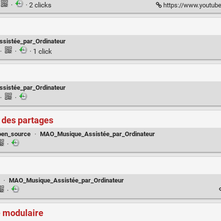
·
· 2 clicks
https://www.youtub
istée_par_Ordinateur
·
·
· 1 click
istée_par_Ordinateur
·
·
t des partages
pen_source
·
MAO_Musique_Assistée_par_Ordinateur
·
·
MAO_Musique_Assistée_par_Ordinateur
·
é modulaire