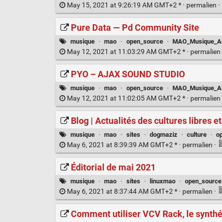
May 15, 2021 at 9:26:19 AM GMT+2 * ·
permalien
·
Pure Data — Pd Community Site
musique
·
mao
·
open_source
·
MAO_Musique_Ass
May 12, 2021 at 11:03:29 AM GMT+2 * ·
permalien
PYO – AJAX SOUND STUDIO
musique
·
mao
·
open_source
·
MAO_Musique_Ass
May 12, 2021 at 11:02:05 AM GMT+2 * ·
permalien
Blog | Actualités des cultures libres e
musique
·
mao
·
sites
·
dogmaziz
·
culture
·
o
May 6, 2021 at 8:39:39 AM GMT+2 * ·
permalien
·
Éditorial de mai 2021
musique
·
mao
·
sites
·
linuxmao
·
open_source
May 6, 2021 at 8:37:44 AM GMT+2 * ·
permalien
·
Comment utiliser VCV Rack, le synth