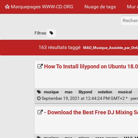
Marquepages WWW-CD.ORG
Nuage de tags
Mur 
Filtres
163 résultats taggé
MAO_Musique_Assistée_par_Ordi
How To Install lilypond on Ubuntu 18.04
musique
·
mao
·
lilypond
·
notation
·
musical
·
September 19, 2021 at 12:44:24 PM GMT+2 * ·
per
- Download the Best Free DJ Mixing 