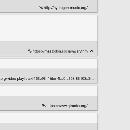
http://hydrogen-music.org/
https://mastodon.social/@zrythm
.org/video-playlists/f153e9ff-16be-4ba0-a163-8fff03a2fc5f
https://www.qtractor.org/